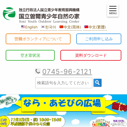
MENU
English
한국어
中文(简体)
中文(繁體)
曽爾ボランティアについて
ご利用申し込み
空き室状況
資料ダウンロード
0745-96-2121