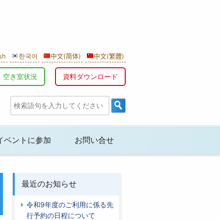
sh
한국어
中文(简体)
中文(繁體)
空き室状況
資料ダウンロード
イベントに参加
お問い合せ
最近のお知らせ
令和9年度のご利用に係る先
行予約の日程について