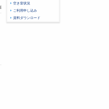
空き室状況
前年度12月1日までに通知
EL
ご利用申し込み
資料ダウンロード
【先着】
希望日程の空室状況を確認
受け入れ可否の回答