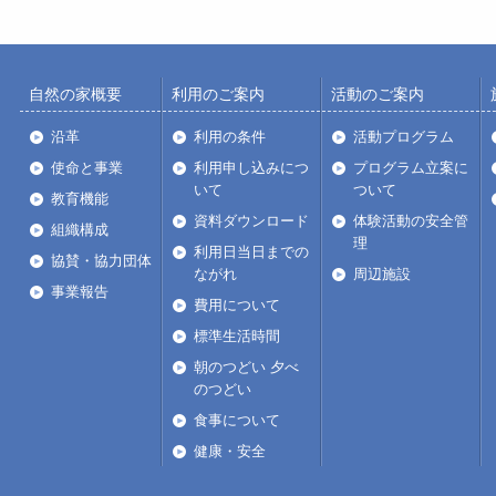
自然の家概要
利用のご案内
活動のご案内
沿革
利用の条件
活動プログラム
使命と事業
利用申し込みにつ
プログラム立案に
いて
ついて
教育機能
資料ダウンロード
体験活動の安全管
組織構成
理
利用日当日までの
協賛・協力団体
ながれ
周辺施設
事業報告
費用について
標準生活時間
朝のつどい 夕べ
のつどい
食事について
健康・安全