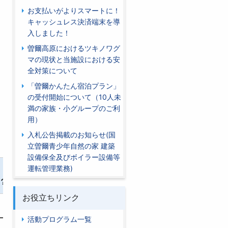
お支払いがよりスマートに！
キャッシュレス決済端末を導
入しました！
曽爾高原におけるツキノワグ
マの現状と当施設における安
全対策について
「曽爾かんたん宿泊プラン」
の受付開始について（10人未
満の家族・小グループのご利
用）
入札公告掲載のお知らせ(国
立曽爾青少年自然の家 建築
設備保全及びボイラー設備等
運転管理業務)
利用日の決定
？）
お役立ちリンク
【調整】
ーム
活動プログラム一覧
受入基準を基に調整