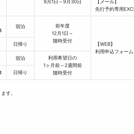
9月1日～9月30日
【メール】
先行予約専用EXC
前年度
宿泊
体
12月1日～
随時受付
日帰り
【WEB】
利用申込フォーム
利用希望日の
宿泊
1ヶ月前～2週間前
体
日帰り
随時受付
ります。