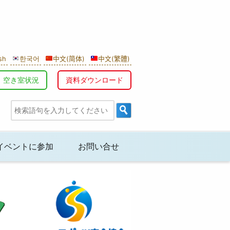
sh
한국어
中文(简体)
中文(繁體)
空き室状況
資料ダウンロード
イベントに参加
お問い合せ