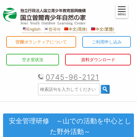
MENU
English
한국어
中文(简体)
中文(繁體)
曽爾ボランティアについて
ご利用申し込み
空き室状況
資料ダウンロード
0745-96-2121
安全管理研修 ～山での活動を中心とし
た野外活動～