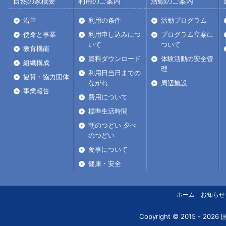
自然の家概要
利用のご案内
活動のご案内
沿革
利用の条件
活動プログラム
使命と事業
利用申し込みにつ
プログラム立案に
いて
ついて
教育機能
資料ダウンロード
体験活動の安全管
組織構成
理
利用日当日までの
協賛・協力団体
ながれ
周辺施設
事業報告
費用について
標準生活時間
朝のつどい 夕べ
のつどい
食事について
健康・安全
ホーム
お知らせ
Copyright © 2015 - 2026