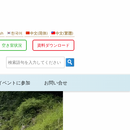
sh
한국어
中文(简体)
中文(繁體)
空き室状況
資料ダウンロード
イベントに参加
お問い合せ