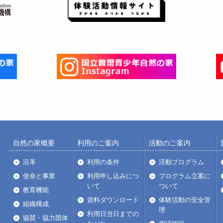
自然の家概要
利用のご案内
活動のご案内
沿革
利用の条件
活動プログラム
使命と事業
利用申し込みにつ
プログラム立案に
いて
ついて
教育機能
資料ダウンロード
体験活動の安全管
組織構成
理
利用日当日までの
協賛・協力団体