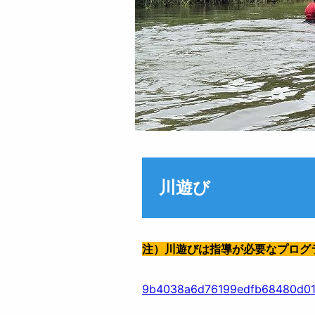
川遊び
注）川遊びは指導が必要なプログ
9b4038a6d76199edfb68480d0